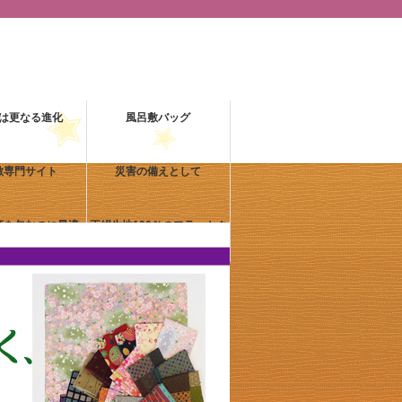
は更なる進化
風呂敷バッグ
敷専門サイト
災害の備えとして
酒を包むのに最適
正絹生地100％のフラットク
レープ