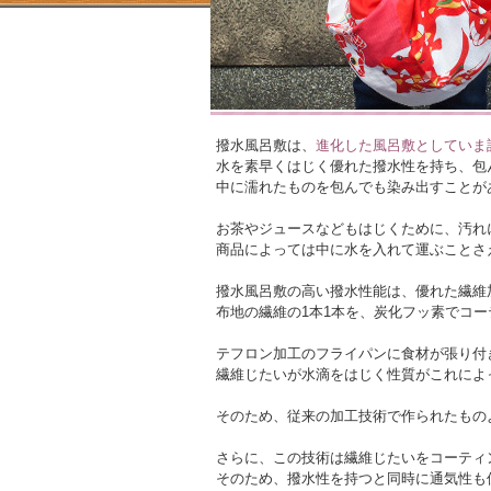
便利さを追究して採用された技術
撥水風呂敷は、
進化した風呂敷としていま
水を素早くはじく優れた撥水性を持ち、包
中に濡れたものを包んでも染み出すことが
お茶やジュースなどもはじくために、汚れ
商品によっては中に水を入れて運ぶことさ
撥水風呂敷の高い撥水性能は、優れた繊維
布地の繊維の1本1本を、炭化フッ素でコ
テフロン加工のフライパンに食材が張り付
繊維じたいが水滴をはじく性質がこれによ
そのため、従来の加工技術で作られたもの
さらに、この技術は繊維じたいをコーティ
そのため、撥水性を持つと同時に通気性も