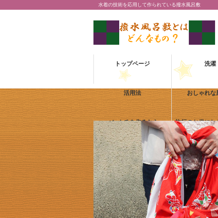
水着の技術を応用して作られている撥水風呂敷
トップページ
洗濯
活用法
おしゃれな
ハンカチを作るなら
旅行のお供にし
熱中症対策アイテムに
会場を盛り上げ
手ぬぐ