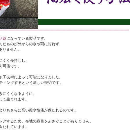
話題
になっている製品です。
んだものが外からの水や雨に濡れず、
ありません。
にくく長持ちし、
え可能です。
加工技術によって可能になりました。
ーティングするという新しい技術です。
きにくくなるように、
って生まれます。
よりもさらに高い撥水性能が保たれるのです。
ングするため、布地の織目をふさぐことがありません。
保たれています。