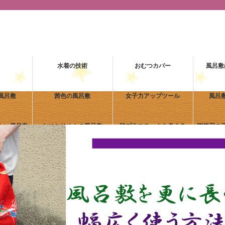
水着の技術
おむつカバー
風呂敷
風呂敷
茜色の風呂敷
女子力アップツール
風呂
たい風呂敷
おにちりめんの風呂敷
脱プラスチックを考える
贈答用の
るオリジナル
手入れのしやすさが魅力なエ
サイトマップ
い
ステル天竺ハンカチ