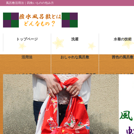
風呂敷活用法｜四角いものの包み方
トップページ
洗濯
水着の技術
活用法
おしゃれな風呂敷
茜色の風呂敷
ハンカチを作るなら
旅行のお供にしたい風呂敷
おにちりめんの風
熱中症対策アイテムに
会場を盛り上げるオリジナル
手入れのしやすさが
手ぬぐい
ステル天竺ハン